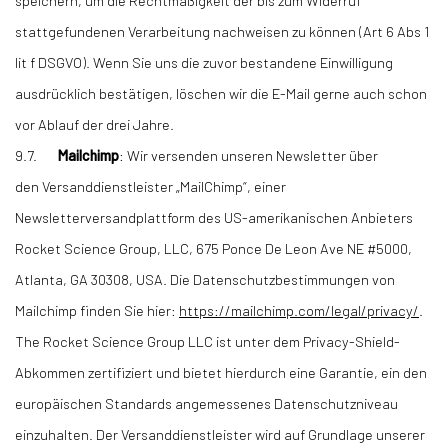
stattgefundenen Verarbeitung nachweisen zu können (Art 6 Abs 1
lit f DSGVO). Wenn Sie uns die zuvor bestandene Einwilligung
ausdrücklich bestätigen, löschen wir die E-Mail gerne auch schon
vor Ablauf der drei Jahre.
9.7.
Mailchimp
: Wir versenden unseren Newsletter über
den Versanddienstleister „MailChimp“, einer
Newsletterversandplattform des US-amerikanischen Anbieters
Rocket Science Group, LLC, 675 Ponce De Leon Ave NE #5000,
Atlanta, GA 30308, USA. Die Datenschutzbestimmungen von
Mailchimp finden Sie hier:
https://mailchimp.com/legal/privacy/
.
The Rocket Science Group LLC ist unter dem Privacy-Shield-
Abkommen zertifiziert und bietet hierdurch eine Garantie, ein den
europäischen Standards angemessenes Datenschutzniveau
einzuhalten. Der Versanddienstleister wird auf Grundlage unserer